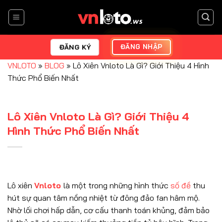
Chuyển
đến
nội
dung
ĐĂNG NHẬP
ĐĂNG KÝ
VNLOTO
»
BLOG
»
Lô Xiên Vnloto Là Gì? Giới Thiệu 4 Hình
Thức Phổ Biến Nhất
Lô Xiên Vnloto Là Gì? Giới Thiệu 4
Hình Thức Phổ Biến Nhất
Lô xiên
Vnloto
là một trong những hình thức
số đề
thu
hút sự quan tâm nồng nhiệt từ đông đảo fan hâm mộ.
Nhờ lối chơi hấp dẫn, cơ cấu thanh toán khủng, đảm bảo