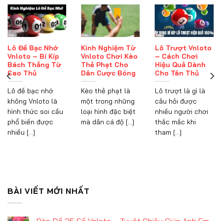
Lô Đề Bạc Nhớ
Kinh Nghiệm Từ
Lô Trượt Vnloto
Vnloto – Bí Kíp
Vnloto Chơi Kèo
– Cách Chơi
Bách Thắng Từ
Thẻ Phạt Cho
Hiệu Quả Dành
Cao Thủ
Dân Cược Bóng
Cho Tân Thủ
Lô đề bạc nhớ
Kèo thẻ phạt là
Lô trượt là gì là
không Vnloto là
một trong những
câu hỏi được
hình thức soi cầu
loại hình đặc biệt
nhiều người chơi
phổ biến được
mà dân cá độ [...]
thắc mắc khi
nhiều [...]
tham [...]
BÀI VIẾT MỚI NHẤT