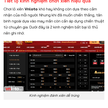
Tiết lộ kinh nghiệm chơi xiên hiệu quả
Chơi lô xiên
Vnloto
khó hay không còn dựa theo cảm
nhận của mỗi người. Nhưng khi đã muốn chiến thắng, tân
binh ngoài dựa vào may mắn còn cần áp dụng chiến thuật
từ chuyên gia. Dưới đây là 2 kinh nghiệm bất bại lô thủ
nên ghi nhớ.
Kinh nghiệm đánh xiên dễ trúng