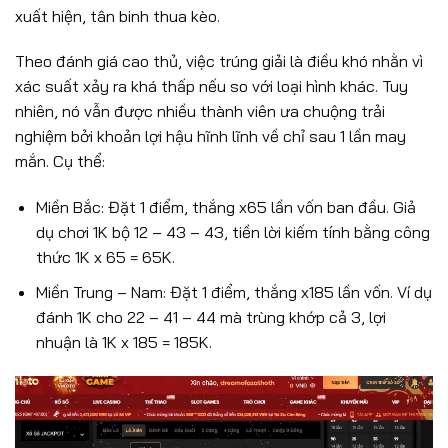
xuất hiện, tân binh thua kèo.
Theo đánh giá cao thủ, việc trúng giải là điều khó nhằn vì
xác suất xảy ra khá thấp nếu so với loại hình khác. Tuy
nhiên, nó vẫn được nhiều thành viên ưa chuộng trải
nghiệm bởi khoản lợi hậu hĩnh lĩnh về chỉ sau 1 lần may
mắn. Cụ thể:
Miền Bắc: Đặt 1 điểm, thắng x65 lần vốn ban đầu. Giả
dụ chơi 1K bộ 12 – 43 – 43, tiền lời kiếm tính bằng công
thức 1K x 65 = 65K.
Miền Trung – Nam: Đặt 1 điểm, thắng x185 lần vốn. Ví dụ
đánh 1K cho 22 – 41 – 44 mà trùng khớp cả 3, lợi
nhuận là 1K x 185 = 185K.