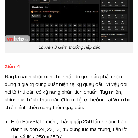
Lô xiên 3 kiếm thưởng hấp dẫn
Xiên 4
Đây là cách chơi xiên khó nhất do yêu cầu phải chọn
đúng 4 giá trị cùng xuất hiện tại kỳ quay cầu. Vì vậy đòi
hỏi lô thủ cần có kỹ năng phân tích chuẩn. Tuy nhiên,
chính sự thách thức này đi kèm tỷ lệ thưởng tại
Vnloto
khiến hình thức càng thêm gay cấn.
Miền Bắc: Đặt 1 điểm, thắng gấp 250 lần. Chẳng hạn,
đánh 1K con 24, 22, 13, 45 cùng lúc mà trúng, tiền lời
thu về 1K x 250 = 250K.