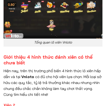
Tổng quan lô xiên Vnloto
Giới thiệu 4 hình thức đánh xiên có thể
chưa biết
Hiện nay, trên thị trường phổ biến 4 hình thức lô xiên hấp
dẫn và tại
Vnloto
có đủ cho hội viên lựa chọn. Mỗi loại sở
hữu các quy tắc, tỷ lệ trả thưởng khác nhau nhưng nhìn
chung đều chắc chắn không làm tay chơi thất vọng.
Cùng tìm hiểu chi tiết nhé!
Xiên 2