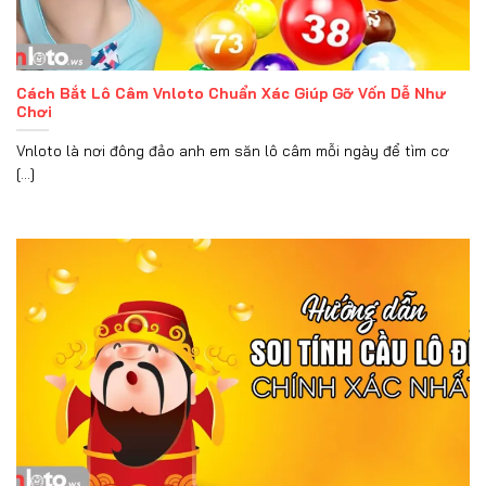
Cách Bắt Lô Câm Vnloto Chuẩn Xác Giúp Gỡ Vốn Dễ Như
Chơi
Vnloto là nơi đông đảo anh em săn lô câm mỗi ngày để tìm cơ
[...]