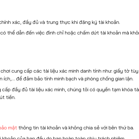
chính xác, đầy đủ và trung thực khi đăng ký tài khoản.
o có thể dẫn đến việc đình chỉ hoặc chấm dứt tài khoản mà kh
chơi cung cấp các tài liệu xác minh danh tính như: giấy tờ tùy
ện ích,… để đảm bảo tính minh bạch và phòng chống gian lận.
cấp đầy đủ tài liệu xác minh, chúng tôi có quyền tạm khóa tà
t tiền.
bảo mật
thông tin tài khoản và không chia sẻ với bên thứ ba.
ài khoản của bạn đều do bạn hoàn toàn chịu trách nhiệm.