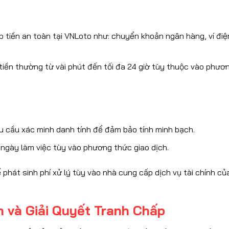
 tiền an toàn tại VNLoto như: chuyển khoản ngân hàng, ví điệ
 tiền thường từ vài phút đến tối đa 24 giờ tùy thuộc vào phươ
u cầu xác minh danh tính để đảm bảo tính minh bạch.
-3 ngày làm việc tùy vào phương thức giao dịch.
 phát sinh phí xử lý tùy vào nhà cung cấp dịch vụ tài chính củ
 và Giải Quyết Tranh Chấp