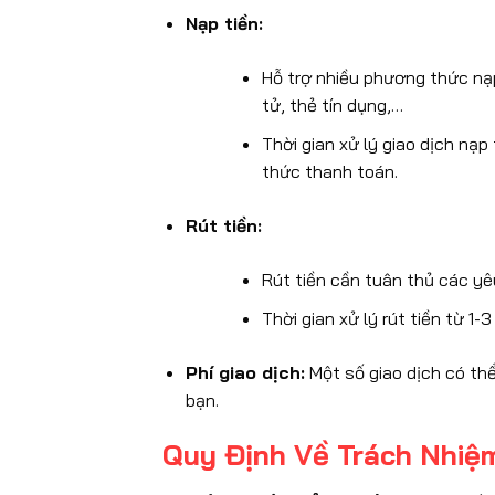
Nạp tiền:
Hỗ trợ nhiều phương thức nạp
tử, thẻ tín dụng,…
Thời gian xử lý giao dịch nạp
thức thanh toán.
Rút tiền:
Rút tiền cần tuân thủ các yê
Thời gian xử lý rút tiền từ 1
Phí giao dịch:
Một số giao dịch có thể
bạn.
Quy Định Về Trách Nhiệm