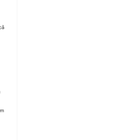
cả
c
ạm