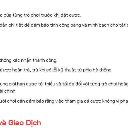
c của từng trò chơi trước khi đặt cược.
dẫn chi tiết để đảm bảo tính công bằng và minh bạch cho tất 
 thống xác nhận thành công.
ợc hoàn trả, trừ khi có lỗi kỹ thuật từ phía hệ thống.
g giới hạn cược tối thiểu và tối đa đối với từng trò chơi hoặ
i chính.
ời chơi cần đảm bảo rằng việc tham gia cá cược không vi ph
và Giao Dịch