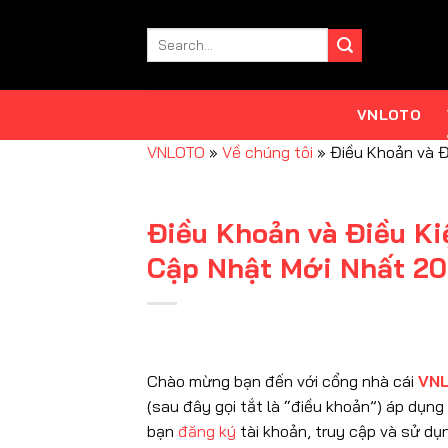
Chuyển
đến
nội
dung
VNLOTO
VNLOTO
»
Về chúng tôi
»
Điều Khoản và Đ
Điều Khoản và Điều Ki
Cập Nhật Mới Nhất 2
Chào mừng bạn đến với cổng nhà cái
VNL
(sau đây gọi tắt là “điều khoản”) áp dụng
bạn
đăng ký
tài khoản, truy cập và sử dụ