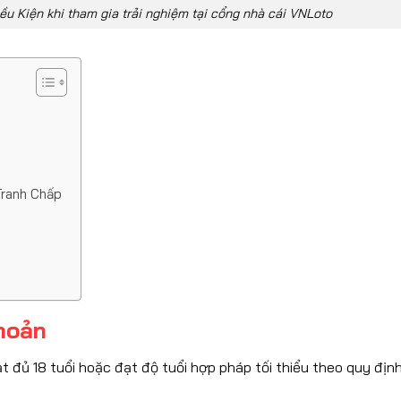
ều Kiện khi tham gia trải nghiệm tại cổng nhà cái VNLoto
Tranh Chấp
hoản
t đủ 18 tuổi hoặc đạt độ tuổi hợp pháp tối thiểu theo quy địn