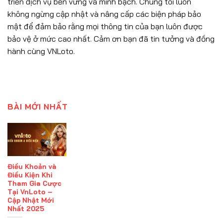
triển dịch vụ bền vững và minh bạch. Chúng tôi luôn
không ngừng cập nhật và nâng cấp các biện pháp bảo
mật để đảm bảo rằng mọi thông tin của bạn luôn được
bảo vệ ở mức cao nhất. Cảm ơn bạn đã tin tưởng và đồng
hành cùng VNLoto.
BÀI MỚI NHẤT
Điều Khoản và
Điều Kiện Khi
Tham Gia Cược
Tại VnLoto –
Cập Nhật Mới
Nhất 2025