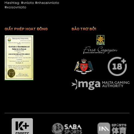
Hashtag: #vnloto #nhacaivnloto
#xosovnloto
GIẤY PHÉP HOẠT ĐỘNG
BẢO TRỢ BỞI