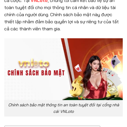
cá cược. Tại
VNLoto
, chúng tôi cam kết bảo vệ sự an
toàn tuyệt đối cho mọi thông tin cá nhân và dữ liệu tài
chính của người dùng. Chính sách bảo mật này được
thiết lập nhằm đảm bảo quyền lợi và sự riêng tư của tất
cả các thành viên tham gia.
Chính sách bảo mật thông tin an toàn tuyệt đối tại cổng nhà
cái VNLoto