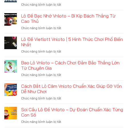
Vnloto
Giúp
Chức năng bình luận bị tắt
ở
–
Anh
Lô
Hình
Em
Trượt
Lô Đề Bạc Nhớ Vnloto – Bí Kíp Bách Thắng Từ
Thức
Trúng
Vnloto
Săn
Cao Thủ
Đậm
–
Cược
Chức năng bình luận bị tắt
ở
Cách
Xanh
Lô
Chơi
Chín
Đề
Lô Đề Vietlott Vnloto | 5 Hình Thức Chơi Phổ Biến
Hiệu
Cho
Bạc
Quả
Nhất
Anh
Nhớ
Dành
Em
Chức năng bình luận bị tắt
ở
Vnloto
Cho
Lô
–
Tân
Đề
Bao Lô Vnloto – Cách Chơi Đảm Bảo Thắng Lớn
Bí
Thủ
Vietlott
Kíp
Từ Chuyên Gia
Vnloto
Bách
Chức năng bình luận bị tắt
ở
|
Thắng
Bao
5
Từ
Lô
Cách Bắt Lô Câm Vnloto Chuẩn Xác Giúp Gỡ Vốn
Hình
Cao
Vnloto
Thức
Dễ Như Chơi
Thủ
–
Chơi
Chức năng bình luận bị tắt
ở
Cách
Phổ
Cách
Chơi
Biến
Bắt
Soi Cầu Lô Đề Vnloto – Dự Đoán Chuẩn Xác Từng
Đảm
Nhất
Lô
Bảo
Con Số
Câm
Thắng
Chức năng bình luận bị tắt
ở
Vnloto
Lớn
Soi
Chuẩn