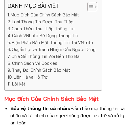
DANH MỤC BÀI VIẾT
Mục Đích Của Chính Sách Bảo Mật
Loại Thông Tin Được Thu Thập
Cách Thức Thu Thập Thông Tin
Cách VNLoto Sử Dụng Thông Tin
Biện Pháp Bảo Mật Thông Tin Tại VNLoto
Quyền Lợi và Trách Nhiệm Của Người Dùng
Chia Sẻ Thông Tin Với Bên Thứ Ba
Chính Sách Về Cookies
Thay Đổi Chính Sách Bảo Mật
Liên Hệ và Hỗ Trợ
Lời kết
Mục Đích Của Chính Sách Bảo Mật
Bảo vệ thông tin cá nhân:
Đảm bảo mọi thông tin cá
nhân và tài chính của người dùng được lưu trữ và xử lý
an toàn.