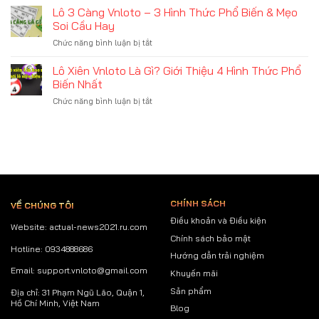
Từ
Cầu
Lô 3 Càng Vnloto – 3 Hình Thức Phổ Biến & Mẹo
Xác
Chuyên
Lô
Giúp
Soi Cầu Hay
Gia
Đề
Gỡ
Chức năng bình luận bị tắt
ở
Vnloto
Vốn
Lô
–
Dễ
3
Lô Xiên Vnloto Là Gì? Giới Thiệu 4 Hình Thức Phổ
Dự
Như
Càng
Đoán
Biến Nhất
Chơi
Vnloto
Chuẩn
Chức năng bình luận bị tắt
ở
–
Xác
Lô
3
Từng
Xiên
Hình
Con
Vnloto
Thức
Số
Là
Phổ
Gì?
Biến
Giới
&
Thiệu
Mẹo
4
Soi
CHÍNH SÁCH
VỀ CHÚNG TÔI
Hình
Cầu
Điều khoản và Điều kiện
Thức
Hay
Website: actual-news2021.ru.com
Phổ
Chính sách bảo mật
Biến
Hotline:
0934888686
Hướng dẫn trải nghiệm
Nhất
Email:
support.vnloto@gmail.com
Khuyến mãi
Sản phẩm
Địa chỉ:
31 Phạm Ngũ Lão, Quận 1,
Hồ Chí Minh, Việt Nam
Blog