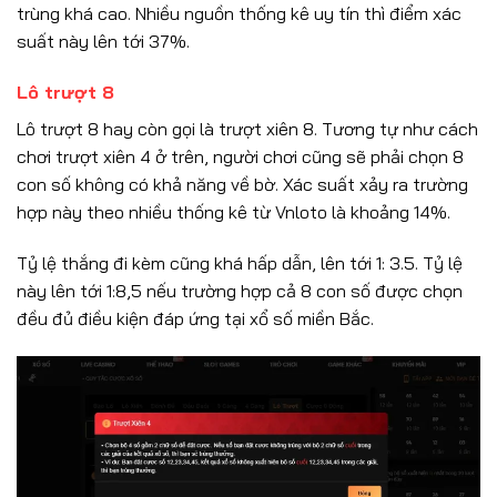
trùng khá cao. Nhiều nguồn thống kê uy tín thì điểm xác
suất này lên tới 37%.
Lô trượt 8
Lô trượt 8 hay còn gọi là trượt xiên 8. Tương tự như cách
chơi trượt xiên 4 ở trên, người chơi cũng sẽ phải chọn 8
con số không có khả năng về bờ. Xác suất xảy ra trường
hợp này theo nhiều thống kê từ Vnloto là khoảng 14%.
Tỷ lệ thắng đi kèm cũng khá hấp dẫn, lên tới 1: 3.5. Tỷ lệ
này lên tới 1:8,5 nếu trường hợp cả 8 con số được chọn
đều đủ điều kiện đáp ứng tại xổ số miền Bắc.