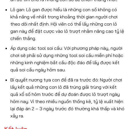
Lô gan: Lô gan được hiểu là những con số không có
khả năng về nhất trong khoảng thời gian người chơi
theo dõi nhất định. Hội viên có thể lấy những con lô
gan này để đặt cược vào lô trượt nhằm nâng cao tỷ lệ
chiến thắng.
Áp dụng các tool soi cầu: Với phương pháp này, người
chơi sẽ phải sử dụng những tool soi cầu miễn phí hoặc
những kinh nghiệm bắt cầu độc đáo để lấy được kết
quả soi cầu ngày hôm sau.
Bí quyết nương tựa con đề đã ra trước đó: Người chơi
lấy kết quả những con lô đã trúng giải trùng với kết
quả xổ số hôm trước để dự đoán được lô trượt ngày
hôm nay. Vì theo nhiều nguồn thống kê, tỷ lệ xuất hiện
lại đáp án 2 – 3 ngày trước đó thường khá thấp và khó
xảy ra.
Kết luận