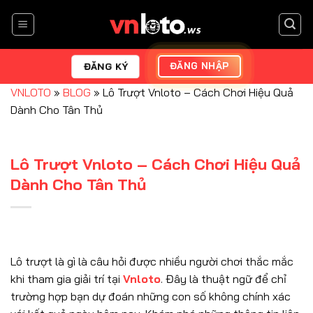
Chuyển
đến
nội
dung
ĐĂNG KÝ
ĐĂNG NHẬP
VNLOTO
»
BLOG
»
Lô Trượt Vnloto – Cách Chơi Hiệu Quả
Dành Cho Tân Thủ
Lô Trượt Vnloto – Cách Chơi Hiệu Quả
Dành Cho Tân Thủ
Lô trượt là gì là câu hỏi được nhiều người chơi thắc mắc
khi tham gia giải trí tại
Vnloto
. Đây là thuật ngữ để chỉ
trường hợp bạn dự đoán những con số không chính xác