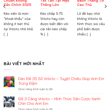
Chuẩn Không
Tất Tần Tật Mẹo
Bách Thắng Từ
Cần Chỉnh 2025
Thắng Lớn
Cao Thủ
Kèo xiên là món
Kèo chấp 0.75
Lô đề bạc nhớ
“khoái khẩu” của
Vnloto hay còn
không Vnloto là
không ít bet thủ
được biết đến với
hình thức soi cầu
tại Vnloto nhờ khả
cái tên kèo chấp
phổ biến được
[...]
¾ [...]
nhiều [...]
BÀI VIẾT MỚI NHẤT
Dàn Đề 35 Số Vnloto – Tuyệt Chiêu Giúp Anh Em
Trúng Đậm
Chức năng bình luận bị tắt
ở
Dàn
Đề
Đề 3 Càng Vnloto – Hình Thức Săn Cược Xanh
35
Chín Cho Anh Em
Số
Chức năng bình luận bị tắt
ở