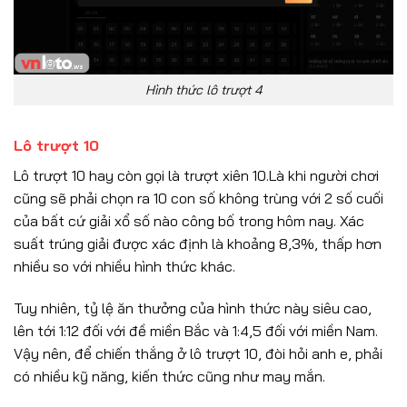
Hình thức lô trượt 4
Lô trượt 10
Lô trượt 10 hay còn gọi là trượt xiên 10.Là khi người chơi
cũng sẽ phải chọn ra 10 con số không trùng với 2 số cuối
của bất cứ giải xổ số nào công bố trong hôm nay. Xác
suất trúng giải được xác định là khoảng 8,3%, thấp hơn
nhiều so với nhiều hình thức khác.
Tuy nhiên, tỷ lệ ăn thưởng của hình thức này siêu cao,
lên tới 1:12 đối với đề miền Bắc và 1:4,5 đối với miền Nam.
Vậy nên, để chiến thắng ở lô trượt 10, đòi hỏi anh e, phải
có nhiều kỹ năng, kiến thức cũng như may mắn.