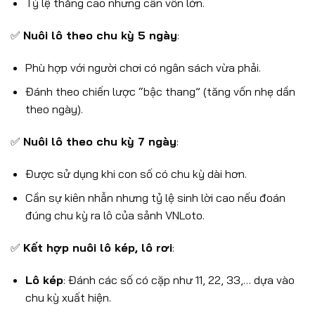
Tỷ lệ thắng cao nhưng cần vốn lớn.
✅
Nuôi lô theo chu kỳ 5 ngày
:
Phù hợp với người chơi có ngân sách vừa phải.
Đánh theo chiến lược “bậc thang” (tăng vốn nhẹ dần
theo ngày).
✅
Nuôi lô theo chu kỳ 7 ngày
:
Được sử dụng khi con số có chu kỳ dài hơn.
Cần sự kiên nhẫn nhưng tỷ lệ sinh lời cao nếu đoán
đúng chu kỳ ra lô của sảnh VNLoto.
✅
Kết hợp nuôi lô kép, lô rơi
:
Lô kép
: Đánh các số có cặp như 11, 22, 33,… dựa vào
chu kỳ xuất hiện.