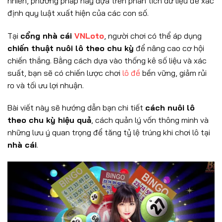
nhiên, phương pháp này dựa trên phân tích dữ liệu để xác
định quy luật xuất hiện của các con số.
Tại
cổng nhà cái
VNLoto
, người chơi có thể áp dụng
chiến thuật nuôi lô theo chu kỳ
để nâng cao cơ hội
chiến thắng. Bằng cách dựa vào thống kê số liệu và xác
suất, bạn sẽ có chiến lược chơi
lô đề
bền vững, giảm rủi
ro và tối ưu lợi nhuận.
Bài viết này sẽ hướng dẫn bạn chi tiết
cách nuôi lô
theo chu kỳ hiệu quả
, cách quản lý vốn thông minh và
những lưu ý quan trọng để tăng tỷ lệ trúng khi chơi lô tại
nhà cái
.