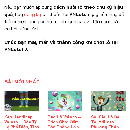
Nếu bạn muốn áp dụng
cách nuôi lô theo chu kỳ hiệu
quả
, hãy
đăng ký
tài khoản tại
VNLoto
ngay hôm nay để
trải nghiệm công cụ hỗ trợ chuyên sâu và tận dụng các
cơ hội trúng lớn!
Chúc bạn may mắn và thành công khi chơi lô tại
VNLoto!
🎯
BÀI MỚI NHẤT
Kèo Handicap
Bao Lô Vnloto –
Soi Cầu Lô Đề
Vnloto – Các Tỷ
Cách Chơi Đảm
Tại VNLoto –
Lệ Phổ Biến, Tips
Bảo Thắng Lớn
Phương Pháp