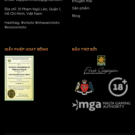
Khuyến mãi
Sản phẩm
Địa chỉ:
31 Phạm Ngũ Lão, Quận 1,
Hồ Chí Minh, Việt Nam
Blog
Hashtag: #vnloto #nhacaivnloto
#xosovnloto
GIẤY PHÉP HOẠT ĐỘNG
BẢO TRỢ BỞI