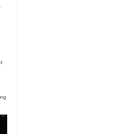
.
ả
ặt
ùng