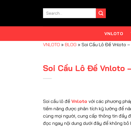
Chuyển
đến
nội
dung
VNLOTO
VNLOTO
»
BLOG
»
Soi Cầu Lô Đề Vnloto 
Soi Cầu Lô Đề Vnloto
Soi cầu lô đề
Vnloto
với các phương phá
tiềm năng được phân tích kỹ lưỡng để nâ
cùng mọi người, cung cấp thông tin đầy 
đọc ngay nội dung dưới đây để không bỏ l