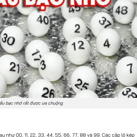
cầu bạc nhớ rất được ưa chuộng
au như 00, 11, 22, 33, 44, 55, 66, 77, 88 và 99. Các cặp lô kép