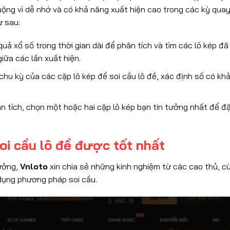
ộng vì dễ nhớ và có khả năng xuất hiện cao trong các kỳ quay
ư sau:
quả xổ số trong thời gian dài để phân tích và tìm các lô kép đã
iữa các lần xuất hiện.
chu kỳ của các cặp lô kép để soi cầu lô đề, xác định số có kh
n tích, chọn một hoặc hai cặp lô kép bạn tin tưởng nhất để đ
oi cầu lô đề được tốt nhất
hưởng,
Vnloto
xin chia sẻ những kinh nghiệm từ các cao thủ, c
 dụng phương pháp soi cầu.