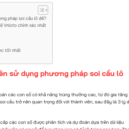
ơng pháp soi cầu lô đề?
ề Vnloto chính xác nhất
ợc tốt nhất
 nên sử dụng phương pháp soi cầu lô
oán các con số có khả năng trúng thưởng cao, từ đó gia tăng
 soi cầu trở nên quan trọng đối với thành viên, sau đây là 3 lý 
cấp các con số được phân tích và dự đoán dựa trên dữ liệu