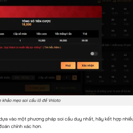
 khảo mẹo soi cầu lô đề Vnloto
 dựa vào một phương pháp soi cầu duy nhất, hãy kết hợp nhiề
đoán chính xác hơn.