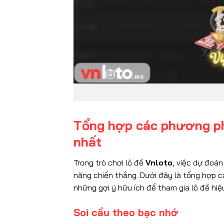
Tổng hợp các phương phá
nhất
Trong trò chơi lô đề
Vnloto
, việc dự đoá
năng chiến thắng. Dưới đây là tổng hợp c
những gợi ý hữu ích để tham gia lô đề hiệ
Soi cầu theo bạc nhớ