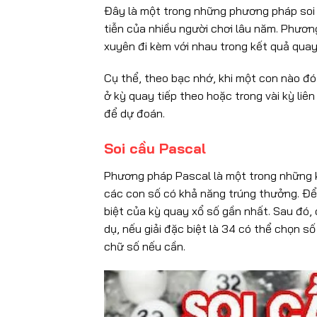
Đây là một trong những phương pháp soi 
tiễn của nhiều người chơi lâu năm. Phươ
xuyên đi kèm với nhau trong kết quả qua
Cụ thể, theo bạc nhớ, khi một con nào đó
ở kỳ quay tiếp theo hoặc trong vài kỳ liên
để dự đoán.
Soi cầu Pascal
Phương pháp Pascal là một trong những kỹ
các con số có khả năng trúng thưởng. Để
biệt của kỳ quay xổ số gần nhất. Sau đó, c
dụ, nếu giải đặc biệt là 34 có thể chọn số
chữ số nếu cần.