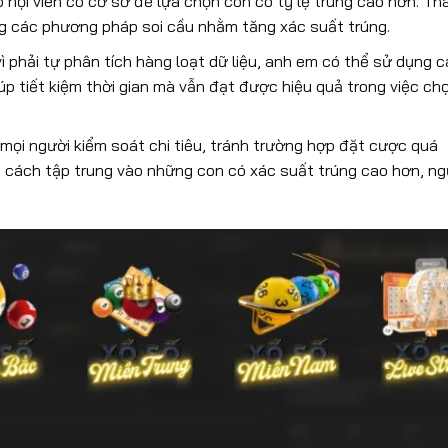
 hội viên có cơ sở để lựa chọn con có tỷ lệ trúng cao hơn. Th
ng các phương pháp soi cầu nhằm tăng xác suất trúng.
vì phải tự phân tích hàng loạt dữ liệu, anh em có thể sử dụng 
úp tiết kiệm thời gian mà vẫn đạt được hiệu quả trong việc ch
úp mọi người kiểm soát chi tiêu, tránh trường hợp đặt cược quá
 cách tập trung vào những con có xác suất trúng cao hơn, ng