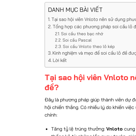
DANH MỤC BÀI VIẾT
Tại sao hội viên Vnloto nên sử dụng phư
Tổng hợp các phương pháp soi cầu lô đ
Soi cầu theo bạc nhớ
Soi cầu Pascal
Soi cầu Vnloto theo lô kép
Kinh nghiệm và mẹo để soi cầu lô đề đư
Lời kết
Tại sao hội viên Vnloto
đề?
Đây là phương pháp giúp thành viên dự đ
hội chiến thắng. Có nhiều lý do khiến việc
chính:
Tăng tỷ lệ trúng thưởng:
Vnloto
cung 