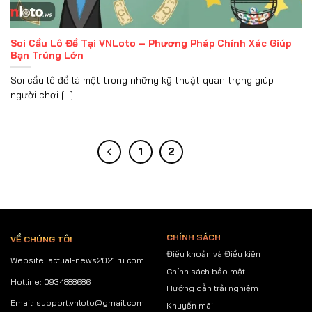
Soi Cầu Lô Đề Tại VNLoto – Phương Pháp Chính Xác Giúp
Bạn Trúng Lớn
Soi cầu lô đề là một trong những kỹ thuật quan trọng giúp
người chơi [...]
1
2
3
CHÍNH SÁCH
VỀ CHÚNG TÔI
Điều khoản và Điều kiện
Website: actual-news2021.ru.com
Chính sách bảo mật
Hotline:
0934888686
Hướng dẫn trải nghiệm
Email:
support.vnloto@gmail.com
Khuyến mãi