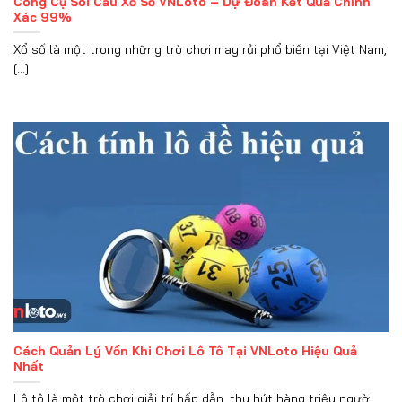
Công Cụ Soi Cầu Xổ Số VNLoto – Dự Đoán Kết Quả Chính
Xác 99%
Xổ số là một trong những trò chơi may rủi phổ biến tại Việt Nam,
[...]
Cách Quản Lý Vốn Khi Chơi Lô Tô Tại VNLoto Hiệu Quả
Nhất
Lô tô là một trò chơi giải trí hấp dẫn, thu hút hàng triệu người