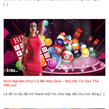
[...]
Kinh Nghiệm Chơi Lô Đề Hiệu Quả – Học Hỏi Từ Cao Thủ
VNLoto
Lô đề từ lâu đã trở thành một trò chơi hấp dẫn thu hút đông [...]