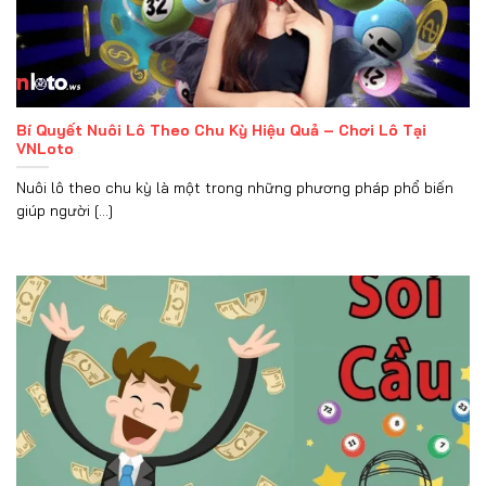
Bí Quyết Nuôi Lô Theo Chu Kỳ Hiệu Quả – Chơi Lô Tại
VNLoto
Nuôi lô theo chu kỳ là một trong những phương pháp phổ biến
giúp người [...]