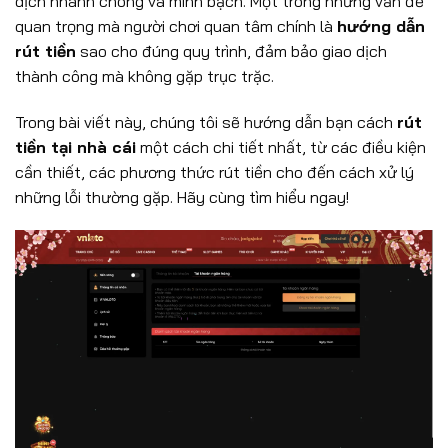
dịch nhanh chóng và minh bạch. Một trong những vấn đề
quan trọng mà người chơi quan tâm chính là
hướng dẫn
rút tiền
sao cho đúng quy trình, đảm bảo giao dịch
thành công mà không gặp trục trặc.
Trong bài viết này, chúng tôi sẽ hướng dẫn bạn cách
rút
tiền tại nhà cái
một cách chi tiết nhất, từ các điều kiện
cần thiết, các phương thức rút tiền cho đến cách xử lý
những lỗi thường gặp. Hãy cùng tìm hiểu ngay!