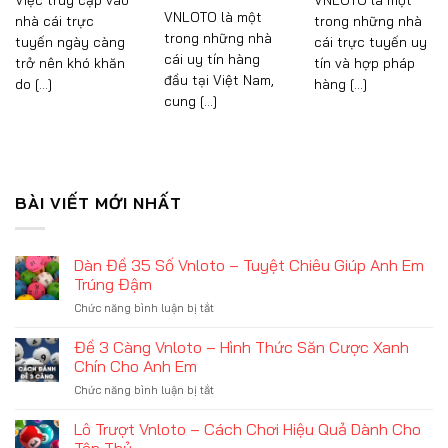
VNLOTO là một
nhà cái trực
trong những nhà
trong những nhà
tuyến ngày càng
cái trực tuyến uy
cái uy tín hàng
trở nên khó khăn
tín và hợp pháp
đầu tại Việt Nam,
do [...]
hàng [...]
cung [...]
BÀI VIẾT MỚI NHẤT
Dàn Đề 35 Số Vnloto – Tuyệt Chiêu Giúp Anh Em
Trúng Đậm
Chức năng bình luận bị tắt
ở
Dàn
Đề
Đề 3 Càng Vnloto – Hình Thức Săn Cược Xanh
35
Chín Cho Anh Em
Số
Chức năng bình luận bị tắt
ở
Vnloto
Đề
–
3
Lô Trượt Vnloto – Cách Chơi Hiệu Quả Dành Cho
Tuyệt
Càng
Chiêu
Tân Thủ