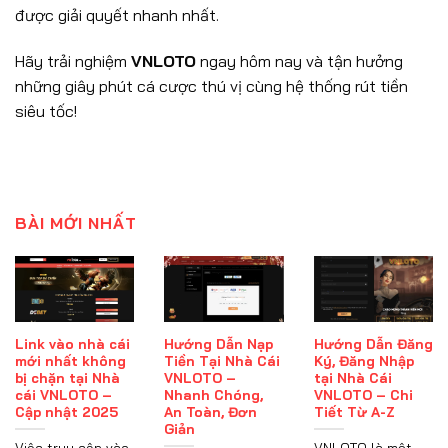
được giải quyết nhanh nhất.
Hãy trải nghiệm
VNLOTO
ngay hôm nay và tận hưởng
những giây phút cá cược thú vị cùng hệ thống rút tiền
siêu tốc!
BÀI MỚI NHẤT
Link vào nhà cái
Hướng Dẫn Nạp
Hướng Dẫn Đăng
mới nhất không
Tiền Tại Nhà Cái
Ký, Đăng Nhập
bị chặn tại Nhà
VNLOTO –
tại Nhà Cái
cái VNLOTO –
Nhanh Chóng,
VNLOTO – Chi
Cập nhật 2025
An Toàn, Đơn
Tiết Từ A-Z
Giản
Việc truy cập vào
VNLOTO là một