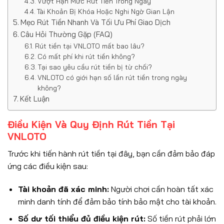
Vượt Hạn Mức Rút Tiền Trong Ngày
Tài Khoản Bị Khóa Hoặc Nghi Ngờ Gian Lận
Mẹo Rút Tiền Nhanh Và Tối Ưu Phí Giao Dịch
Câu Hỏi Thường Gặp (FAQ)
Rút tiền tại VNLOTO mất bao lâu?
Có mất phí khi rút tiền không?
Tại sao yêu cầu rút tiền bị từ chối?
VNLOTO có giới hạn số lần rút tiền trong ngày
không?
Kết Luận
Điều Kiện Và Quy Định Rút Tiền Tại
VNLOTO
Trước khi tiến hành rút tiền tại đây, bạn cần đảm bảo đáp
ứng các điều kiện sau:
Tài khoản đã xác minh:
Người chơi cần hoàn tất xác
minh danh tính để đảm bảo tính bảo mật cho tài khoản.
Số dư tối thiểu đủ điều kiện rút:
Số tiền rút phải lớn