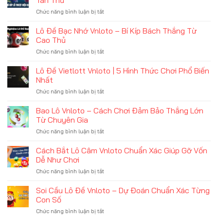
Vnloto
Giúp
Chức năng bình luận bị tắt
ở
–
Anh
Lô
Hình
Em
Trượt
Lô Đề Bạc Nhớ Vnloto – Bí Kíp Bách Thắng Từ
Thức
Trúng
Vnloto
Săn
Cao Thủ
Đậm
–
Cược
Chức năng bình luận bị tắt
ở
Cách
Xanh
Lô
Chơi
Chín
Đề
Lô Đề Vietlott Vnloto | 5 Hình Thức Chơi Phổ Biến
Hiệu
Cho
Bạc
Quả
Nhất
Anh
Nhớ
Dành
Em
Chức năng bình luận bị tắt
ở
Vnloto
Cho
Lô
–
Tân
Đề
Bao Lô Vnloto – Cách Chơi Đảm Bảo Thắng Lớn
Bí
Thủ
Vietlott
Kíp
Từ Chuyên Gia
Vnloto
Bách
Chức năng bình luận bị tắt
ở
|
Thắng
Bao
5
Từ
Lô
Cách Bắt Lô Câm Vnloto Chuẩn Xác Giúp Gỡ Vốn
Hình
Cao
Vnloto
Thức
Dễ Như Chơi
Thủ
–
Chơi
Chức năng bình luận bị tắt
ở
Cách
Phổ
Cách
Chơi
Biến
Bắt
Soi Cầu Lô Đề Vnloto – Dự Đoán Chuẩn Xác Từng
Đảm
Nhất
Lô
Bảo
Con Số
Câm
Thắng
Chức năng bình luận bị tắt
ở
Vnloto
Lớn