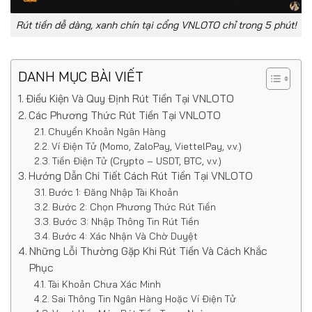
Rút tiền dễ dàng, xanh chín tại cổng VNLOTO chỉ trong 5 phút!
DANH MỤC BÀI VIẾT
Điều Kiện Và Quy Định Rút Tiền Tại VNLOTO
Các Phương Thức Rút Tiền Tại VNLOTO
Chuyển Khoản Ngân Hàng
Ví Điện Tử (Momo, ZaloPay, ViettelPay, v.v.)
Tiền Điện Tử (Crypto – USDT, BTC, v.v.)
Hướng Dẫn Chi Tiết Cách Rút Tiền Tại VNLOTO
Bước 1: Đăng Nhập Tài Khoản
Bước 2: Chọn Phương Thức Rút Tiền
Bước 3: Nhập Thông Tin Rút Tiền
Bước 4: Xác Nhận Và Chờ Duyệt
Những Lỗi Thường Gặp Khi Rút Tiền Và Cách Khắc
Phục
Tài Khoản Chưa Xác Minh
Sai Thông Tin Ngân Hàng Hoặc Ví Điện Tử