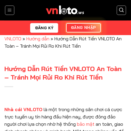
Chuyển
đến
nội
dung
ĐĂNG NHẬP
ĐĂNG KÝ
VNLOTO
»
Hướng dẫn
»
Hướng Dẫn Rút Tiền VNLOTO An
Toàn – Tránh Mọi Rủi Ro Khi Rút Tiền
Hướng Dẫn Rút Tiền VNLOTO An Toàn
– Tránh Mọi Rủi Ro Khi Rút Tiền
Nhà cái VNLOTO
là một trong những sân chơi cá cược
trực tuyến uy tín hàng đầu hiện nay, được đông đảo
người chơi lựa chọn nhờ hệ thống
bảo mật
an toàn, giao